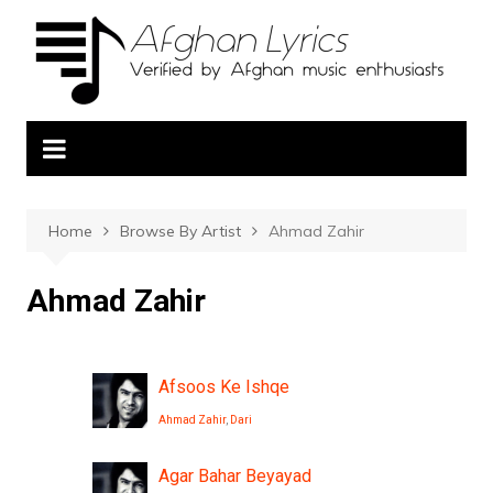
Home
Browse By Artist
Ahmad Zahir
Ahmad Zahir
Afsoos Ke Ishqe
Ahmad Zahir
,
Dari
Agar Bahar Beyayad