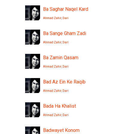
Ba Saghar Naqel Kard
Ahmad Zahir
,
Dari
Ba Sange Gham Zadi
Ahmad Zahir
,
Dari
Ba Zamin Qasam
Ahmad Zahir
,
Dari
Bad Az Ein Ke Raqib
Ahmad Zahir
,
Dari
Bada Ha Khalist
Ahmad Zahir
,
Dari
Badwayet Konom