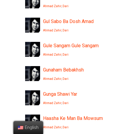
Ahmad Zahir
,
Dari
Gul Sabo Ba Dosh Amad
Ahmad Zahir
,
Dari
Gule Sangam Gule Sangam
Ahmad Zahir
,
Dari
Gunaham Bebakhsh
Ahmad Zahir
,
Dari
Gunga Shawi Yar
Ahmad Zahir
,
Dari
Haasha Ke Man Ba Mowsum
English
Ahmad Zahir
,
Dari