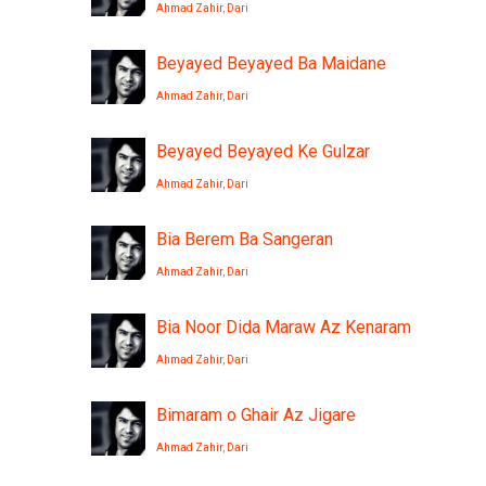
Ahmad Zahir
,
Dari
Beyayed Beyayed Ba Maidane
Ahmad Zahir
,
Dari
Beyayed Beyayed Ke Gulzar
Ahmad Zahir
,
Dari
Bia Berem Ba Sangeran
Ahmad Zahir
,
Dari
Bia Noor Dida Maraw Az Kenaram
Ahmad Zahir
,
Dari
Bimaram o Ghair Az Jigare
Ahmad Zahir
,
Dari