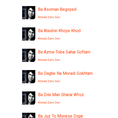
Ba Asoman Begoyed
Ahmad Zahir
,
Dari
Ba Atashin Khoye Khod
Ahmad Zahir
,
Dari
Ba Azme Toba Sahar Goftam
Ahmad Zahir
,
Dari
Ba Daghe Na Moradi Sokhtam
Ahmad Zahir
,
Dari
Ba Dile Man Sharar Afroz
Ahmad Zahir
,
Dari
Ba Juz To Monese Digar