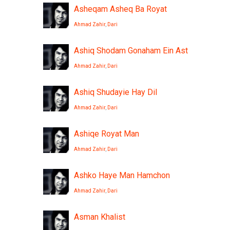
Asheqam Asheq Ba Royat
Ahmad Zahir
,
Dari
Ashiq Shodam Gonaham Ein Ast
Ahmad Zahir
,
Dari
Ashiq Shudayie Hay Dil
Ahmad Zahir
,
Dari
Ashiqe Royat Man
Ahmad Zahir
,
Dari
Ashko Haye Man Hamchon
Ahmad Zahir
,
Dari
Asman Khalist