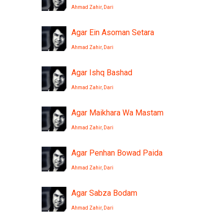
Ahmad Zahir
,
Dari
Agar Ein Asoman Setara
Ahmad Zahir
,
Dari
Agar Ishq Bashad
Ahmad Zahir
,
Dari
Agar Maikhara Wa Mastam
Ahmad Zahir
,
Dari
Agar Penhan Bowad Paida
Ahmad Zahir
,
Dari
Agar Sabza Bodam
Ahmad Zahir
,
Dari