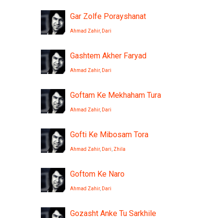
Gar Zolfe Porayshanat
Ahmad Zahir
,
Dari
Gashtem Akher Faryad
Ahmad Zahir
,
Dari
Goftam Ke Mekhaham Tura
Ahmad Zahir
,
Dari
Gofti Ke Mibosam Tora
Ahmad Zahir
,
Dari
,
Zhila
Goftom Ke Naro
Ahmad Zahir
,
Dari
Gozasht Anke Tu Sarkhile