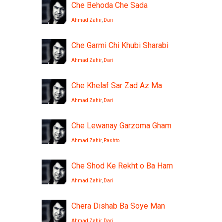
Che Behoda Che Sada
Ahmad Zahir
,
Dari
Che Garmi Chi Khubi Sharabi
Ahmad Zahir
,
Dari
Che Khelaf Sar Zad Az Ma
Ahmad Zahir
,
Dari
Che Lewanay Garzoma Gham
Ahmad Zahir
,
Pashto
Che Shod Ke Rekht o Ba Ham
Ahmad Zahir
,
Dari
Chera Dishab Ba Soye Man
Ahmad Zahir
,
Dari