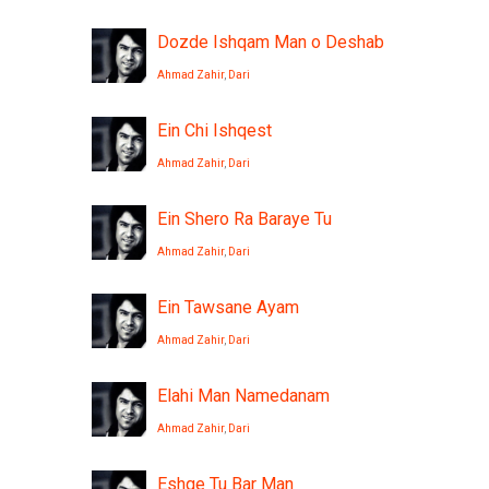
Dozde Ishqam Man o Deshab
Ahmad Zahir
,
Dari
Ein Chi Ishqest
Ahmad Zahir
,
Dari
Ein Shero Ra Baraye Tu
Ahmad Zahir
,
Dari
Ein Tawsane Ayam
Ahmad Zahir
,
Dari
Elahi Man Namedanam
Ahmad Zahir
,
Dari
Eshqe Tu Bar Man