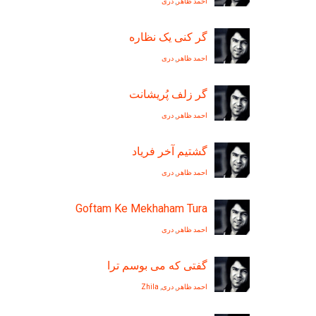
احمد ظاهر
,
دری
گر کنی يک نظاره
احمد ظاهر
,
دری
گر زلف پُريشانت
احمد ظاهر
,
دری
گشتیم آخر فریاد
احمد ظاهر
,
دری
Goftam Ke Mekhaham Tura
احمد ظاهر
,
دری
گفتی که می بوسم ترا
احمد ظاهر
,
دری
,
Zhila