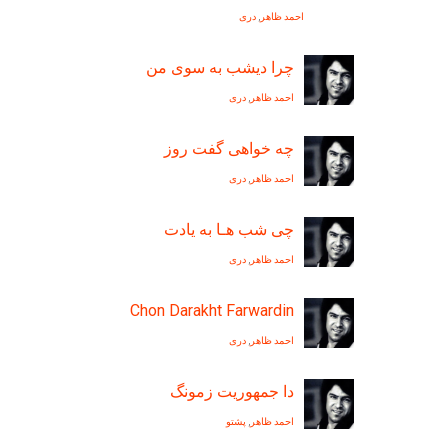
احمد ظاهر
,
دری
چرا ديشب به سوی من
احمد ظاهر
,
دری
چه خواهی گفت روز
احمد ظاهر
,
دری
چى شب هـا به يادت
احمد ظاهر
,
دری
Chon Darakht Farwardin
احمد ظاهر
,
دری
دا جمهوریت زمونگ
احمد ظاهر
,
پشتو