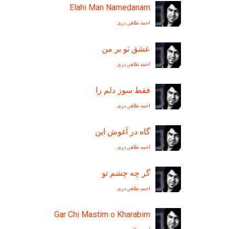
Elahi Man Namedanam
احمد ظاهر
,
دری
عشق تو بر من
احمد ظاهر
,
دری
فقط سوز دلم را
احمد ظاهر
,
دری
گاه در آغوش اين
احمد ظاهر
,
دری
گر چه چشم تو
احمد ظاهر
,
دری
Gar Chi Mastim o Kharabim