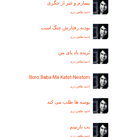
بیمارم و غیر از جگری
احمد ظاهر
,
دری
بودنه رفتارش چنگ است
احمد ظاهر
,
دری
بُريده باد پای من
احمد ظاهر
,
دری
Boro Baba Ma Katet Nestom
احمد ظاهر
,
دری
بوسه ها طلب می کند
احمد ظاهر
,
دری
بت نازنينم
احمد ظاهر
,
دری