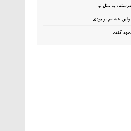
فرشتهء به مثل ت
اولين عشقم تو بود
بخود گفت