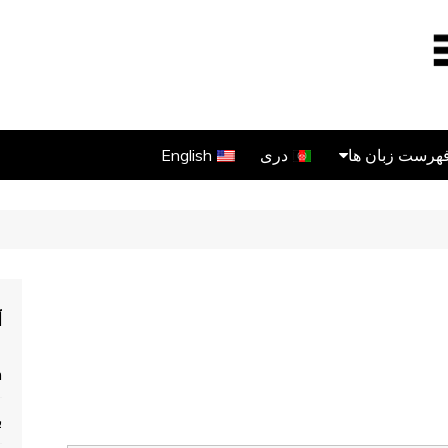
English
دری
فهرست زبان ه
آهنگ های دری
آهنگ های پشتو
آهنگ های اوزبیکی
د
m
ی