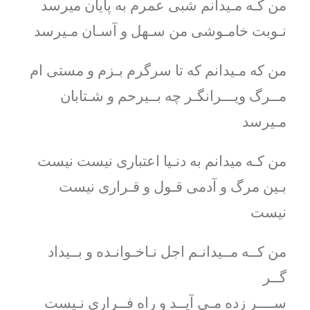
من كـه مـیدانم شبی عمرم به پایان میرسد
نـوبت خامـوشی من سـهل و آسـان مـیرسد
من كه مـیدانم كه تا سرگرم بـزم و مستی ام
مــرگ ویـــرانگـر چه بــیرحم و شـتابان
مـیرسد
من كـه میدانم به دنـیا اعتباری نیست نیست
بـین مرگ و آدمی قـول و قـراری نیست
نیست
من كــه مــیدانـم اجل نـاخـوانـده و بــیداد
گــر
ســــر زده مـی آیــد و راه فــراری نـیست