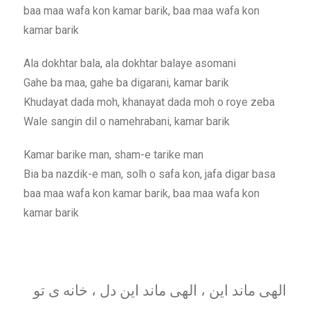
baa maa wafa kon kamar barik, baa maa wafa kon
kamar barik
Ala dokhtar bala, ala dokhtar balaye asomani
Gahe ba maa, gahe ba digarani, kamar barik
Khudayat dada moh, khanayat dada moh o roye zeba
Wale sangin dil o namehrabani, kamar barik
Kamar barike man, sham-e tarike man
Bia ba nazdik-e man, solh o safa kon, jafa digar basa
baa maa wafa kon kamar barik, baa maa wafa kon
kamar barik
الهی ماند این ، الهی ماند این دل ، خانه ی تو