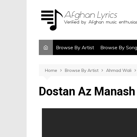
Browse By Artist
Browse By Son
Home
Browse By Artist
Ahmad Wali
Dostan Az Manash