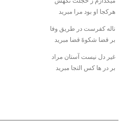
میگدازم ز خجلت نگهش
هرکجا او بود مرا مبرید
ناله کفرست در طریق وفا
بر قضا شکوهً قضا مبرید
غیر دل نیست آستان مراد
بر در ها کس التجا مبرید