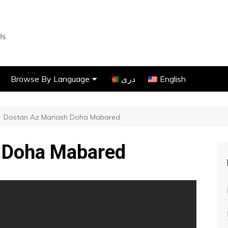
g
Browse By Language
دری
English
Dari Songs
Dostan Az Manash Doha Mabared
Pashto Songs
Uzbeki Songs
 Doha Mabared