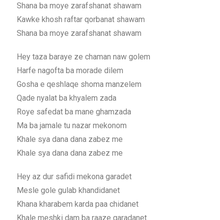
Shana ba moye zarafshanat shawam
Kawke khosh raftar qorbanat shawam
Shana ba moye zarafshanat shawam
Hey taza baraye ze chaman naw golem
Harfe nagofta ba morade dilem
Gosha e qeshlaqe shoma manzelem
Qade nyalat ba khyalem zada
Roye safedat ba mane ghamzada
Ma ba jamale tu nazar mekonom
Khale sya dana dana zabez me
Khale sya dana dana zabez me
Hey az dur safidi mekona garadet
Mesle gole gulab khandidanet
Khana kharabem karda paa chidanet
Khale meshki dam ba raaze garadanet